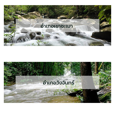
อำเภอเขาชะเมา
อำเภอวังจันทร์