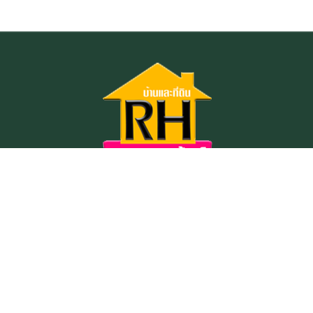
ระยองเฮ้าส์
หาซื้อบ้านตรงใจในระยองเฮ้าส์ดอทคอม
64/7 ถนนตากสินมหาราช ตำบลท่าประดู่ อำเภอเมืองระยอง
จังหวัดระยอง
ออฟฟิศ โทร :038-617334