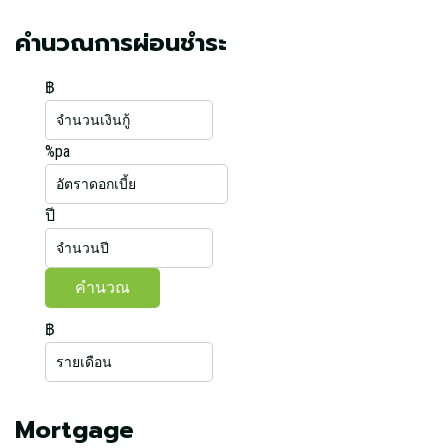
คำนวณการผ่อนชำระ
฿
%pa
ปี
฿
Mortgage