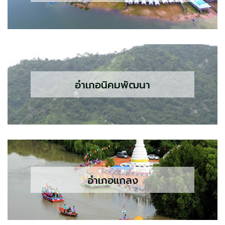
อำเภอนิคมพัฒนา
อำเภอแกลง