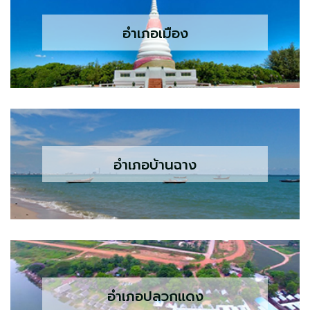
อำเภอเมือง
อำเภอบ้านฉาง
อำเภอปลวกแดง